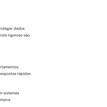
roteger dados
ole rigoroso são
ortamentos
respostas rápidas
om sistemas
umana.