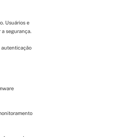
o. Usuários e
r a segurança.
o autenticação
omware
 monitoramento