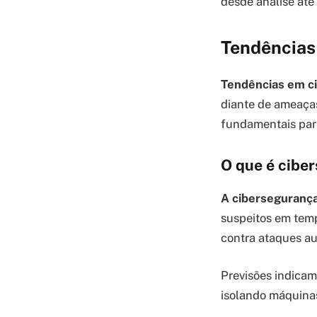
desde análise até
Tendências
Tendências em ci
diante de ameaças
fundamentais par
O que é cibe
A cibersegurança 
suspeitos em temp
contra ataques 
Previsões indicam
isolando máquinas