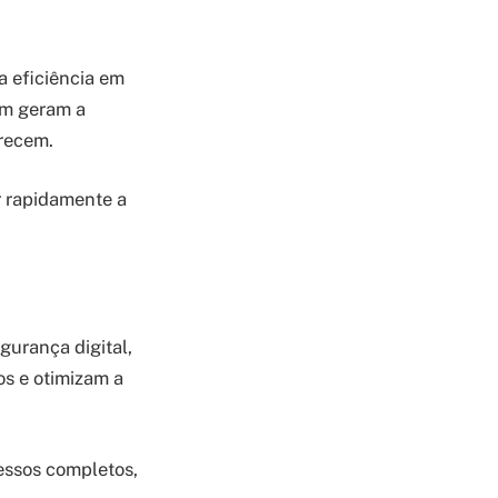
a eficiência em
ém geram a
recem.
r rapidamente a
gurança digital,
os e otimizam a
essos completos,