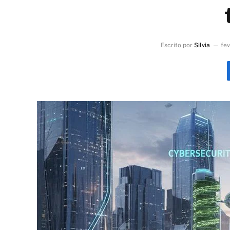
Escrito por
Silvia
fev