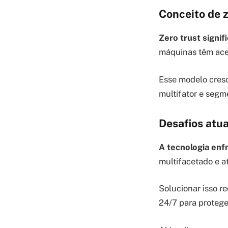
Conceito de z
Zero trust signi
máquinas têm aces
Esse modelo cresc
multifator e segm
Desafios atua
A tecnologia en
multifacetado e at
Solucionar isso r
24/7 para protege