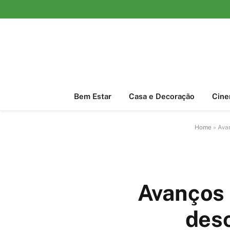
Bem Estar
Casa e Decoração
Cin
Home
»
Avan
Avanços 
desc