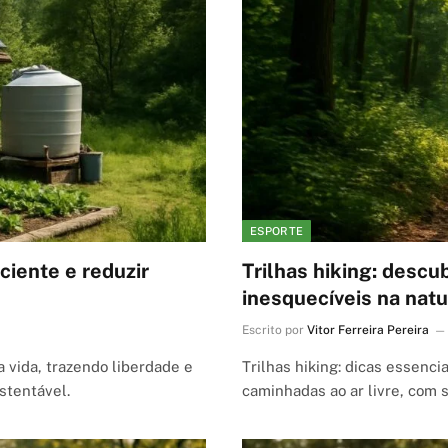
ESPORTE
ciente e reduzir
Trilhas hiking: descu
inesquecíveis na nat
Escrito por
Vitor Ferreira Pereira
 vida, trazendo liberdade e
Trilhas hiking: dicas essenci
stentável.
caminhadas ao ar livre, com 