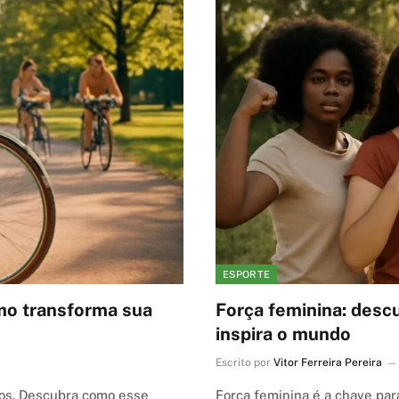
ESPORTE
smo transforma sua
Força feminina: desc
inspira o mundo
Escrito por
Vitor Ferreira Pereira
odos. Descubra como esse
Força feminina é a chave par