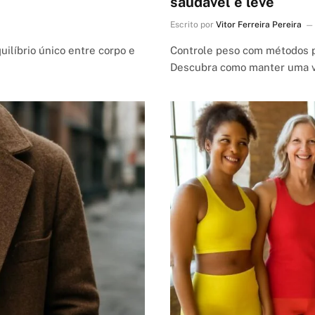
saudável e leve
Escrito por
Vitor Ferreira Pereira
uilíbrio único entre corpo e
Controle peso com métodos p
Descubra como manter uma v