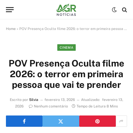
Home
»
POV Presença Oculta filme 2026: o terror em primeira pessoa que vai te prender
CINEMA
POV Presença Oculta filme
2026: o terror em primeira
pessoa que vai te prender
Escrito por
Silvia
fevereiro 13, 2026
Atualizado:
fevereiro 13,
2026
Nenhum comentário
Tempo de Leitura 8 Mins