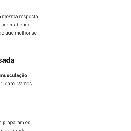
 a mesma resposta
 ser praticada
odo que melhor se
esada
musculação
er lento. Vamos
s preparam os
fica rígido e