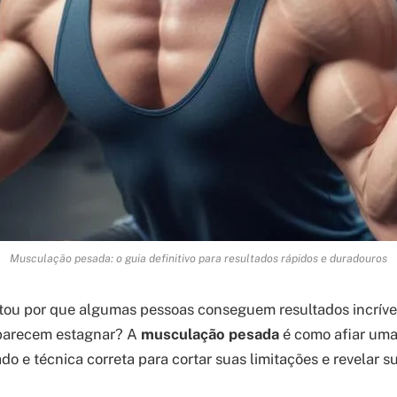
Musculação pesada: o guia definitivo para resultados rápidos e duradouros
tou por que algumas pessoas conseguem resultados incríve
parecem estagnar? A
musculação pesada
é como afiar uma
o e técnica correta para cortar suas limitações e revelar su