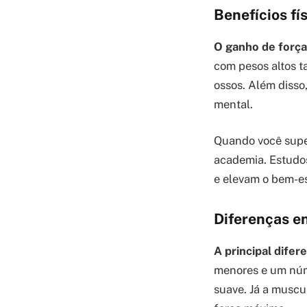
Benefícios fí
O ganho de força 
com pesos altos t
ossos. Além disso
mental.
Quando você super
academia. Estudos
e elevam o bem-es
Diferenças e
A principal difer
menores e um núme
suave. Já a muscu