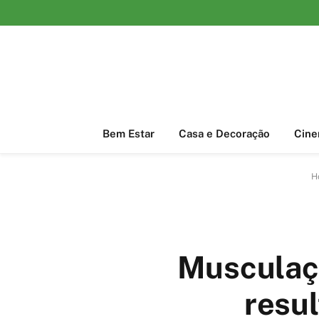
Bem Estar
Casa e Decoração
Cin
H
Musculaçã
resu