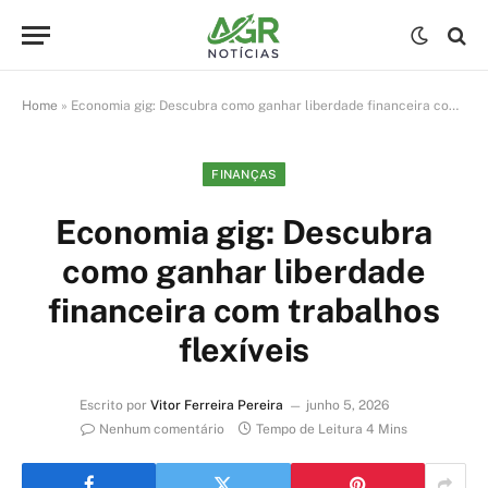
Home
»
Economia gig: Descubra como ganhar liberdade financeira com trabalhos flexíveis
FINANÇAS
Economia gig: Descubra
como ganhar liberdade
financeira com trabalhos
flexíveis
Escrito por
Vitor Ferreira Pereira
junho 5, 2026
Nenhum comentário
Tempo de Leitura 4 Mins