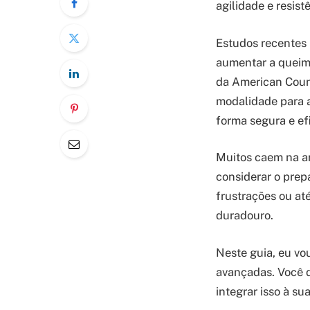
agilidade e resist
Estudos recentes 
aumentar a queima
da American Coun
modalidade para a
forma segura e ef
Muitos caem na a
considerar o prep
frustrações ou at
duradouro.
Neste guia, eu vo
avançadas. Você d
integrar isso à su