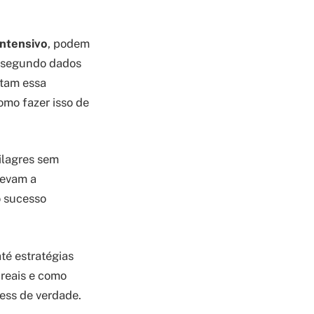
intensivo
, podem
, segundo dados
otam essa
omo fazer isso de
ilagres sem
levam a
o sucesso
té estratégias
 reais e como
ness de verdade.