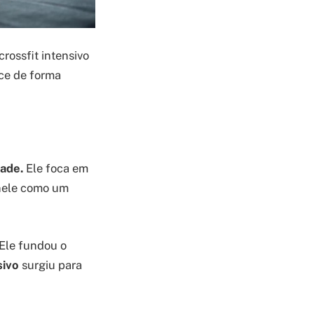
crossfit intensivo
nce de forma
dade.
Ele foca em
 nele como um
Ele fundou o
sivo
surgiu para