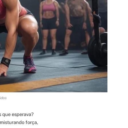
pidos
os que esperava?
 misturando força,