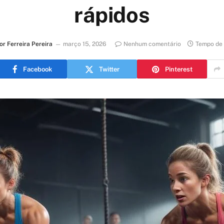
rápidos
or Ferreira Pereira
março 15, 2026
Nenhum comentário
Tempo de 
Facebook
Twitter
Pinterest