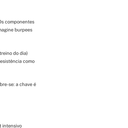
s componentes
Imagine burpees
reino do dia)
 resistência como
re-se: a chave é
t intensivo