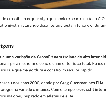
r de crossfit, mas quer algo que acelere seus resultados? O 
 outro nível, misturando desafios que testam força e endura
rigens
o é uma variação do CrossFit com treinos de alta intensi
nais para melhorar o condicionamento físico total. Pense
cios que queima gordura e constrói músculos rápido.
nasceu nos anos 2000, criada por Greg Glassman nos EUA. 
programa variado e intenso. Com o tempo, o
crossfit inten
os maiores, inspirado em atletas de elite.