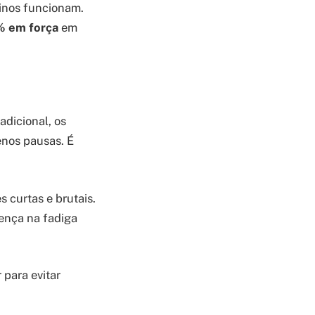
einos funcionam.
 em força
em
adicional, os
enos pausas. É
s curtas e brutais.
rença na fadiga
 para evitar