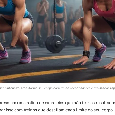
sfit intensivo: transforme seu corpo com treinos desafiadores e resultados rá
 preso em uma rotina de exercícios que não traz os resultad
ar isso com treinos que desafiam cada limite do seu corpo,