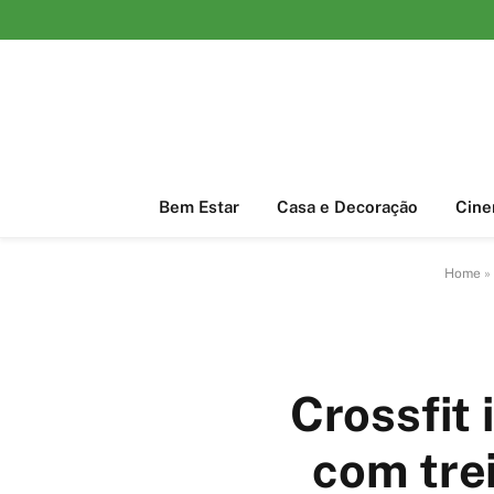
Bem Estar
Casa e Decoração
Cin
Home
»
Crossfit 
com tre