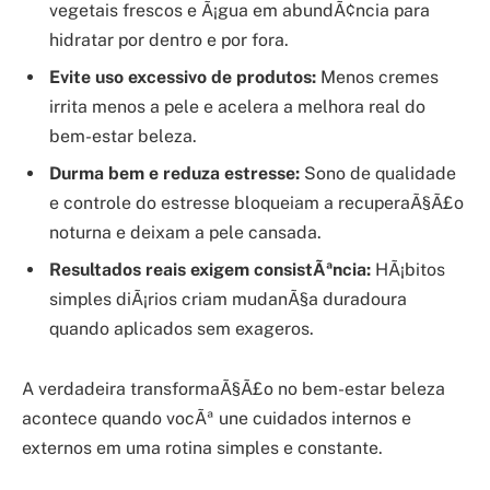
vegetais frescos e Ã¡gua em abundÃ¢ncia para
hidratar por dentro e por fora.
Evite uso excessivo de produtos:
Menos cremes
irrita menos a pele e acelera a melhora real do
bem-estar beleza.
Durma bem e reduza estresse:
Sono de qualidade
e controle do estresse bloqueiam a recuperaÃ§Ã£o
noturna e deixam a pele cansada.
Resultados reais exigem consistÃªncia:
HÃ¡bitos
simples diÃ¡rios criam mudanÃ§a duradoura
quando aplicados sem exageros.
A verdadeira transformaÃ§Ã£o no bem-estar beleza
acontece quando vocÃª une cuidados internos e
externos em uma rotina simples e constante.