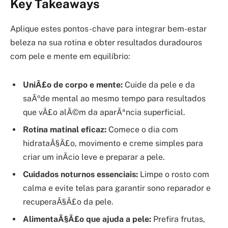
Key Takeaways
Aplique estes pontos-chave para integrar bem-estar
beleza na sua rotina e obter resultados duradouros
com pele e mente em equilíbrio:
UniÃ£o de corpo e mente:
Cuide da pele e da
saÃºde mental ao mesmo tempo para resultados
que vÃ£o alÃ©m da aparÃªncia superficial.
Rotina matinal eficaz:
Comece o dia com
hidrataÃ§Ã£o, movimento e creme simples para
criar um inÃ­cio leve e preparar a pele.
Cuidados noturnos essenciais:
Limpe o rosto com
calma e evite telas para garantir sono reparador e
recuperaÃ§Ã£o da pele.
AlimentaÃ§Ã£o que ajuda a pele:
Prefira frutas,