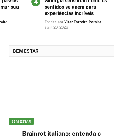
7 passos
Sinergia sensorial: como os
rmar sua
sentidos se unem para
experiências incríveis
reira
Escrito por
Vitor Ferreira Pereira
abril 20, 2026
BEM ESTAR
BEM ESTAR
BEM
Brainrot italiano: entenda o
C