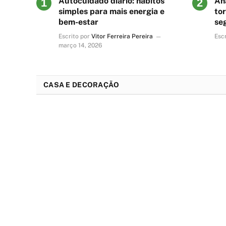
Autocuidado diário: hábitos
An
simples para mais energia e
tor
bem-estar
se
jo
Escrito por
Vitor Ferreira Pereira
Escr
março 14, 2026
CASA E DECORAÇÃO