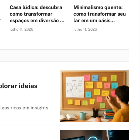
Casa lúdica: descubra
Minimalismo quente:
como transformar
como transformar seu
r
espaços em diversão e
lar em um oásis
aprendizado único
acolhedor e funcional
julho 11, 2026
julho 11, 2026
lorar ideias
igos ricos em insights