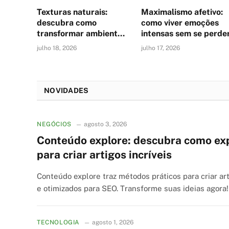
Texturas naturais:
Maximalismo afetivo:
descubra como
como viver emoções
transformar ambientes
intensas sem se perde
com elementos
julho 18, 2026
julho 17, 2026
autênticos
NOVIDADES
NEGÓCIOS
agosto 3, 2026
Conteúdo explore: descubra como exp
para criar artigos incríveis
Conteúdo explore traz métodos práticos para criar art
e otimizados para SEO. Transforme suas ideias agora!
TECNOLOGIA
agosto 1, 2026