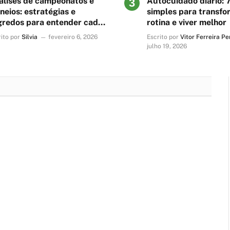
álises de campeonatos e
Autocuidado diário: 
neios: estratégias e
simples para transfo
gredos para entender cada
rotina e viver melhor
go
ito por
Silvia
fevereiro 6, 2026
Escrito por
Vitor Ferreira Pe
julho 19, 2026
BEM ESTAR
Viral momento: como entender e