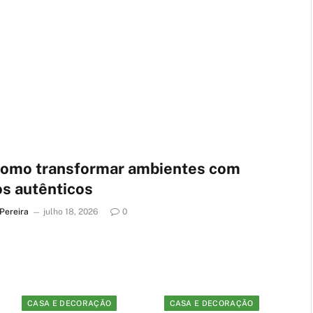
aproveitar essas ondas rápidas na
internet
Escrito por
Vitor Ferreira Pereira
julho 22, 2026
0
 como transformar ambientes com
s autênticos
 Pereira
julho 18, 2026
0
CASA E DECORAÇÃO
CASA E DECORAÇÃO